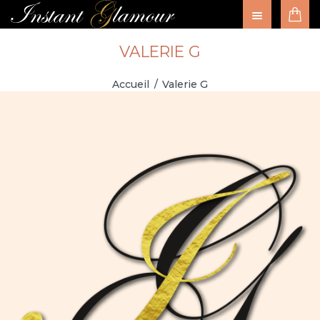
L’INSTITUT
CARTE DES
VALERIE G
SOINS
Accueil
Valerie G
RÉSERVATION
BOUTIQUE
MON COMPTE