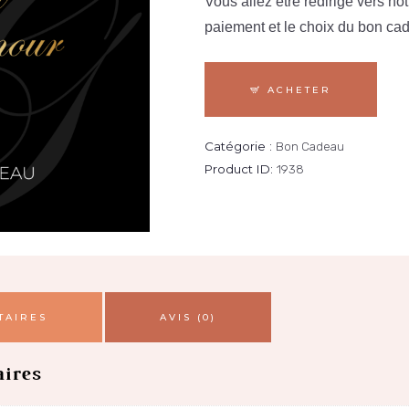
Vous allez être redirigé vers no
paiement et le choix du bon ca
ACHETER
Catégorie :
Bon Cadeau
Product ID:
1938
TAIRES
AVIS (0)
ires