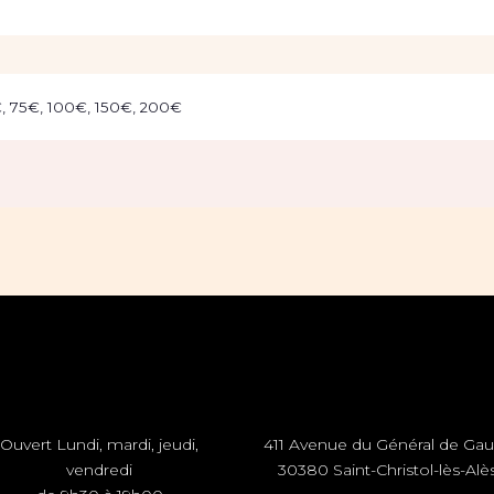
, 75€, 100€, 150€, 200€
Ouvert Lundi, mardi, jeudi,
411 Avenue du Général de Gau
vendredi
30380 Saint-Christol-lès-Alè