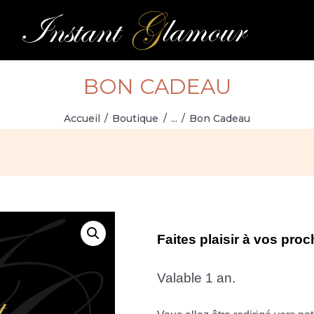
L’INSTITUT
CARTE DES
SOINS
BON CADEAU
RÉSERVATION
Accueil
Boutique
...
Bon Cadeau
BOUTIQUE
MON COMPTE
Faites plaisir à vos pro
Valable 1 an.