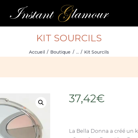
L’INSTITUT
CARTE DES
SOINS
KIT SOURCILS
RÉSERVATION
Accueil
Boutique
...
Kit Sourcils
BOUTIQUE
MON COMPTE
37,42
€
La Bella Donna a créé un ki