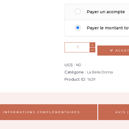
Payer un acompte
Payer le montant to
quantité
ACHE
de
Kit
UGS :
ND
Sourcils
Catégorie :
La Bella Donna
Product ID:
1629
INFORMATIONS COMPLÉMENTAIRES
AVIS (