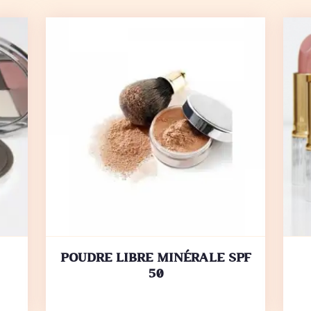
ACHETER
DETAILS
POUDRE LIBRE MINÉRALE SPF
50
65,00
€