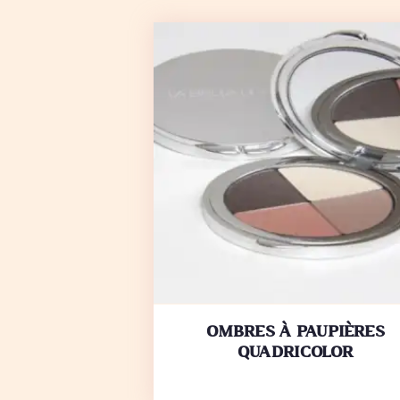
ACHETER
DETAILS
OMBRES À PAUPIÈRES
QUADRICOLOR
45,75
€