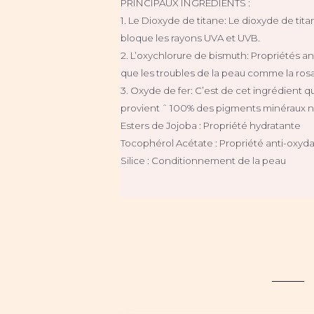
PRINCIPAUX INGREDIENTS :
1. Le Dioxyde de titane: Le dioxyde de tit
bloque les rayons UVA et UVB.
2. L’oxychlorure de bismuth: Propriétés an
que les troubles de la peau comme la rosa
3. Oxyde de fer: C’est de cet ingrédient q
provient ˆ 100% des pigments minéraux na
Esters de Jojoba : Propriété hydratante
Tocophérol Acétate : Propriété anti-oxyd
Silice : Conditionnement de la peau