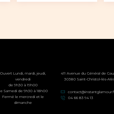
Ce
produit
a
plusieurs
variations.
Les
options
peuvent
être
choisies
sur
la
Ouvert Lundi, mardi, jeudi,
411 Avenue du Général de Gau
page
vendredi
30380 Saint-Christol-lès-Alè
du
de 9h30 à 19h00
produit
Le Samedi de 9h30 à 18h00
contact@instantglamour.f
Fermé le mercredi et le
04 66 83 94 13
dimanche