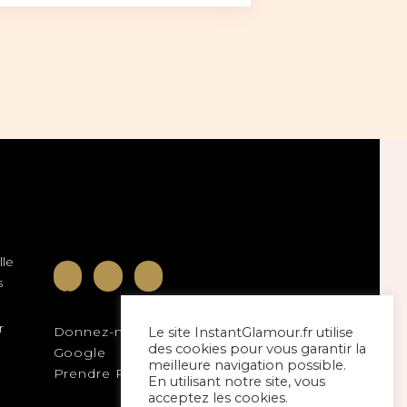
produit
a
plusieurs
variations.
Les
options
peuvent
être
choisies
sur
la
page
lle
du
s
produit
r
Donnez-nous votre Avis sur
Le site InstantGlamour.fr utilise
des cookies pour vous garantir la
Google
meilleure navigation possible.
Prendre RDV sur
Planity
En utilisant notre site, vous
acceptez les cookies.