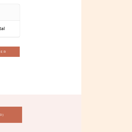
tal
TER
0)